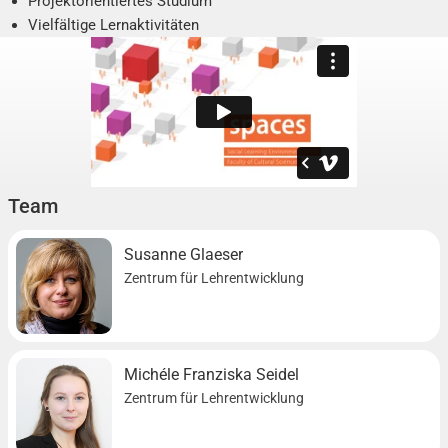
Projektorientiertes Studium
Vielfältige Lernaktivitäten
Vernetzung mit Akteuren an der Hochschule
Präsentation von Ergebnissen
Team
Susanne Glaeser
Zentrum für Lehrentwicklung
Michéle Franziska Seidel
Zentrum für Lehrentwicklung