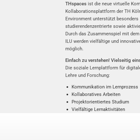
THspaces
ist die neue virtuelle K
Kollaborationsplattform der TH Köl
Environment unterstützt besonders 
studierendenzentrierte sowie aktivi
Durch das Zusammenspiel mit de
ILU
werden vielfältige und innovativ
möglich.
Einfach zu verstehen! Vielseitig ein
Die soziale Lernplattform für digita
Lehre und Forschung:
Kommunikation im Lernprozess
Kollaboratives Arbeiten
Projektorientiertes Studium
Vielfältige Lernaktivitäten
Vernetzung mit Akteuren an der
Präsentation von Ergebnissen