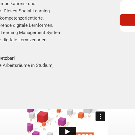
ommunikations- und
n. Dieses Social Learning
kompetenzorientierte,
erende digitale Lernformen.
m
Learning Management System
e digitale Lernszenarien
setzbar!
le Arbeitsräume in Studium,
 Hochschule