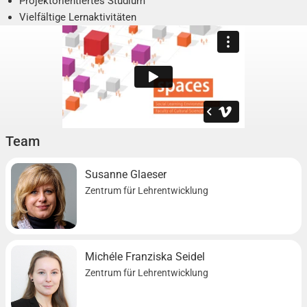
Projektorientiertes Studium
Vielfältige Lernaktivitäten
Vernetzung mit Akteuren an der Hochschule
Präsentation von Ergebnissen
Team
Susanne Glaeser
Zentrum für Lehrentwicklung
Michéle Franziska Seidel
Zentrum für Lehrentwicklung