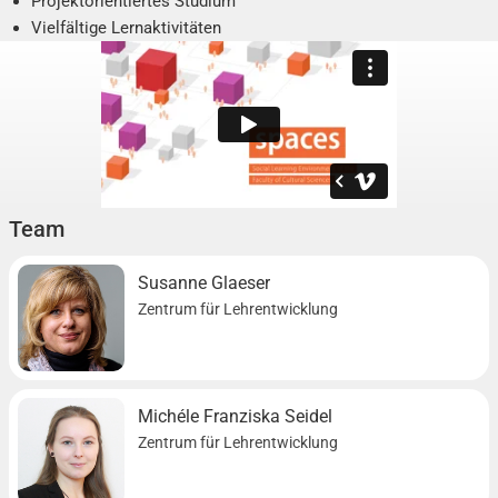
Projektorientiertes Studium
Vielfältige Lernaktivitäten
Vernetzung mit Akteuren an der Hochschule
Präsentation von Ergebnissen
Team
Susanne Glaeser
Zentrum für Lehrentwicklung
Michéle Franziska Seidel
Zentrum für Lehrentwicklung