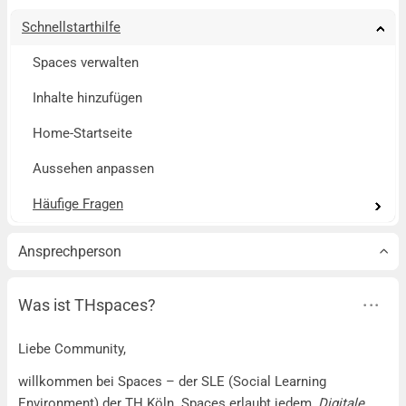
Schnellstarthilfe
Tog
Tog
Tog
Tog
Tog
Tog
Tog
Tog
Tog
Spaces verwalten
Inhalte hinzufügen
Home-Startseite
Aussehen anpassen
Häufige Fragen
Tog
Tog
Tog
Tog
Tog
Tog
Tog
Tog
Tog
Ansprechperson
Was ist THspaces?
Liebe Community,
willkommen bei Spaces – der SLE (Social Learning
Environment) der TH Köln. Spaces erlaubt jedem,
Digitale